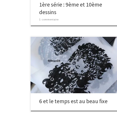
1ère série : 9ème et 10ème
dessins
1 commentaire
Beau temps et l’humeur est joyeuse. Et de 6 images !
parmi celles que je produis en ce moment en vue de
les « insoler ». Mais qu’est-ce que c’est ?? Tout d’abord,
on étale une émulsion sur l’écran de sérigraphie, avec
une spatule. Et ce produit réagira à la lumière. Puis
lorsque c’est […]
6 et le temps est au beau fixe