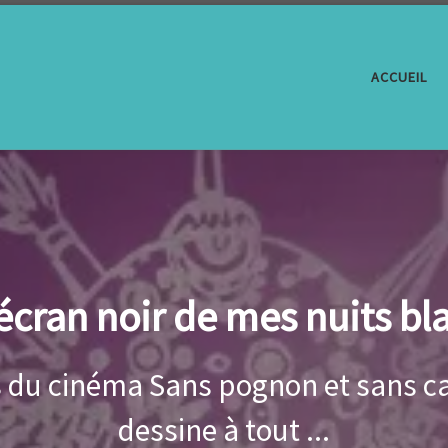
ACCUEIL
rouge
isir, de honte, de rage, du soleil 
révolutions, des feux ...