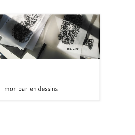
Un défi jusqu’au 31 décembre 2018, c’est ce que je
propose. Pour le goût du jeu, induire une nouvelle
motivation dans ma création, le plaisir de se donner
des règes qui permettront d’ouvrir de nouvelles
portes. Le pari, le voici : je posterai 1 dessin par jour,
donc 1 article par […]
mon pari en dessins