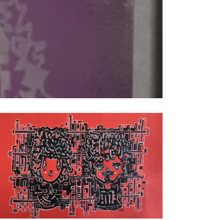
Rouge de plaisir, de honte, de rage, du soleil
couchant, des révolutions, des feux tricolores, de la
cape du toréador, du sang qui coule, des coquelicots
ou des roses, le rouge, couleur primaire, marque mon
retour sur ce blog après 6 mois d’interruption. Temps
de latence, d’interrogations, le corps a […]