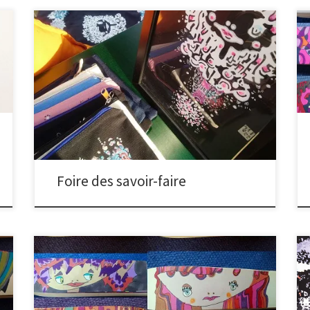
A Saint Denis, face à la Basilique, s’est tenue pendant
10 jours l’événement annuel qui attire des milliers de
visiteurs : la Foire des savoir-faire solidaires. J’y montrai
mon tout dernier travail sous l’enseigne de
l’association Etatmorfique à laquelle j’appartiens.
Présente pendant toute la durée de la manifestation,
j’ai pu […]
Foire des savoir-faire
Voici les dessins suivants n°21 à 25. Le pari continue. En
silence… c’est vrai, je tarde à le partager, prise entre 2
feux, 2 activités, 2 urgences, 2 prétextes…