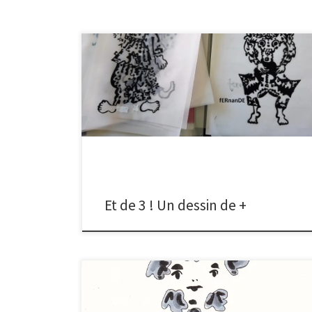
Les dessins s’accumulent dans ma chemise. Ainsi je
pourrai choisir, les mêler, les superposer pour créer à
chaque impression un rendu unique à partir de dessins
identiques. Pour le plaisir du jeu, et pour faire en sorte
que chaque œuvre sérigraphiée soit originale.
Paradoxe ! La sérigraphie étant, par définition, […]
Et de 3 ! Un dessin de +
En tombant par hasard sur l’émission télévisée la