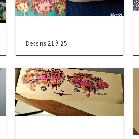
Heureusement, l’envie me tenaille et le besoin de voir
chaque jour, un dessin surgir de mon carnet-livre (un
objet aux dimensions […]
Dessins 21 à 25
Je me souviens de ces manèges appelés le Grand 8,
où j’aimais dès 10 ans, ressentir les soubresauts du
wagon et la peur me faisait rire. J’aime toujours les
sourires et les galopades tant imaginaires que
véritables. J’aime la vie quand elle bouge, les
regards quand ils sont vifs, […]