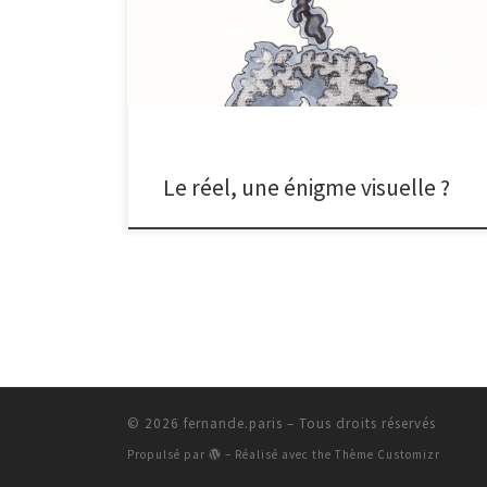
Grande Librairie, je fus très étonnée d’entendre
peintres et écrivains parler du « réel » comme si c’était
une évidence, un état déterminé et immuable. Un
concept sur lequel tous les invités s’accordaient sans
une seule fois, tenter de le définir. Comme […]
Le réel, une énigme visuelle ?
© 2026
fernande.paris
– Tous droits réservés
Propulsé par
– Réalisé avec the
Thème Customizr