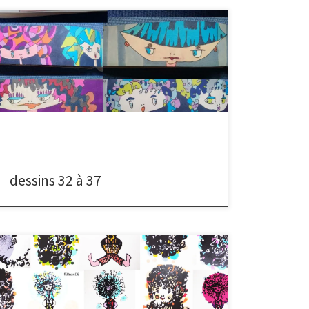
Pour un dessin, il faut du papier, un feutre et un fil
imaginaire que l’on tire. Une idée surgit lorsque la
précédente a été balayée, exécutée jusqu’à son
dernier mot, visitée dans ses moindres recoins.
Comme la laine diminue de la pelote tandis que le
pull prend forme sous les […]
dessins 32 à 37
Voici les 10 derniers dessins des 10 jours suivants,
effectués en sérigraphie puis retouchés aux feutres de
couleur. Ainsi l’œuvre reproduite devient unique. Ce