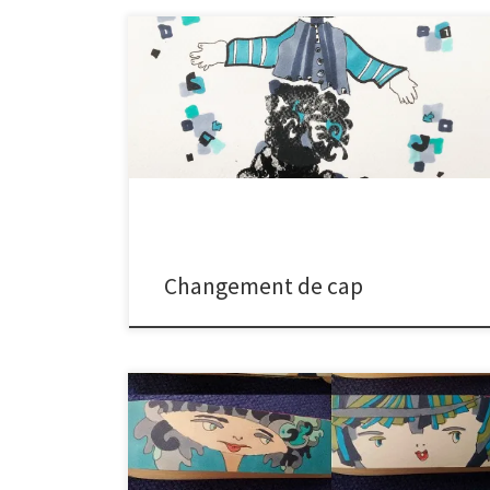
En ces tout derniers jours de l’année, besoin de
changement, je range et modifie l’atelier ainsi que la
maison. Je me souviens à Tokyo, le 31 décembre, les
gens avaient sorti des vieux meubles sur le trottoir afin
de faire peau neuve. Je me souviens aussi et cela
m’avait subjuguée, […]
Changement de cap
Dessins d’une famille qui s’agrandit, cousinade
écervelée et joyeuse. Bouilles d’hommes-femmes-
enfants, trombines égayant un automne doux et