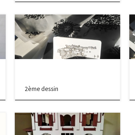
Le carrosse s’est transformé en citrouille, mais
qu’importent les heures, voici le 2ème dessin du
2ème jour, ou plutôt de la 2ème nuit ! Dans de petits
carnets, je cherche mes idées, laisse le feutre décider
de nouvelles bobines ou figures. C’est la main qui
choisit, plus que la tête. Ce […]
2ème dessin
J’ai trois prénoms, une maison et aucun petit cochon !