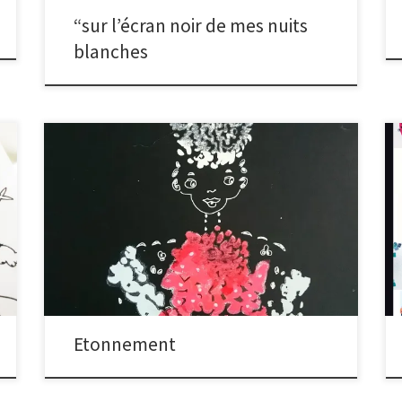
“sur l’écran noir de mes nuits
blanches
En France, depuis 2 mois a surgi un mouvement social
qui a étonné presque tous les acteurs de la vie
politique et médiatique. Aucune envie dans ce blog
d’épiloguer sur ce phénomène, mais cela m’incite à
m’interroger sur la place de l’artiste. Doit-il intervenir
et donner son opinion comme Picasso […]
Etonnement