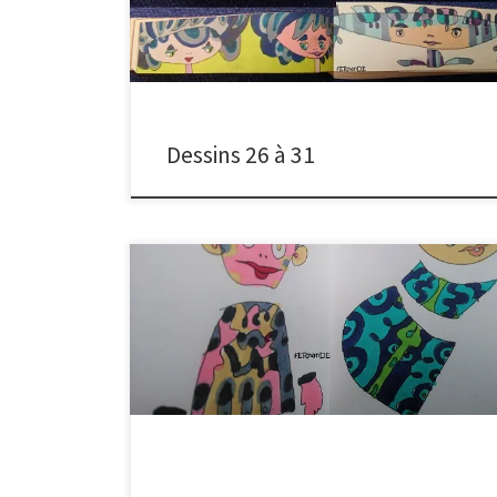
parfois pluvieux. Troubadours d’un autre temps, celui
du rêve et d’impressions fugaces que le feutre et la
main essaient de retenir.
Dessins 26 à 31
Cette 1ère série d’articles se conclut par les 2
dernières pages d’un carnet qui m’accompagne.
9ème et 10ème dessins respectant la règle énoncée
dans mon article : mon pari en dessins Je décide
aujourd’hui de garder la même intention : 1 dessin par
jour, et d’en changer la présentation. A l’avenir, […]