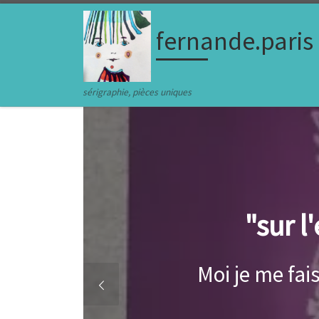
Skip to content
fernande.paris
sérigraphie, pièces uniques
Rouge de pla