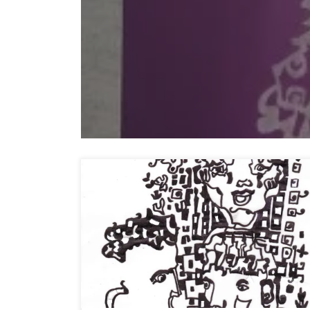
Nous sommes envahis d’images de toutes sortes, dans
la rue, sur les écrans, et notre regard a changé. Il
devient sélectif et choisit ce qui l’attire pour un éveil
de quelques secondes. Il survole, « zappe ». Sur son
écran, le regardeur devient consommateur d’images
grâce à son doigt glissant. La vision […]