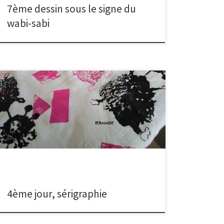
7ème dessin sous le signe du
wabi-sabi
Work in progress. Une sérigraphie que j’ai dû
interrompre pour respecter les temps de séchage.
Essai de plusieurs types de cadre avec une trame plus
ou moins serrée. Pour l’impression sur papier, les trous
(de la soie tendue sur le cadre) sont volontairement
plus serrés que pour une impression sur […]
4ème jour, sérigraphie