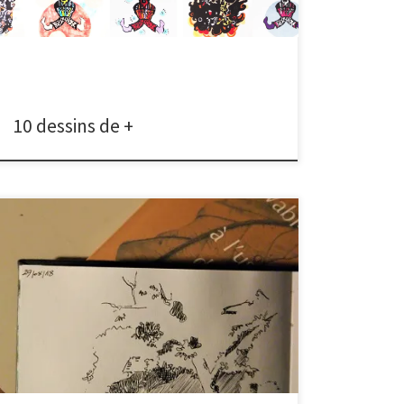
procédé de reproduction que je découvre peu à peu,
demande une rigueur, et une idée préconçue avant
l’impression. Contrairement à mon travail habituel où
je dessine […]
10 dessins de +
Pour ce 7ème dessin, je m’inspire de Leonard Koren
et son livre « Wabi-sabi à l’usage des artistes,
designers, poètes et philosophes ». Le wabi-sabi, «
quintessence de l’esthétique japonaise », « est la
beauté des choses imparfaites, impermanentes et
incomplètes » Je choisis ce dessin tout simple issus du
[…]