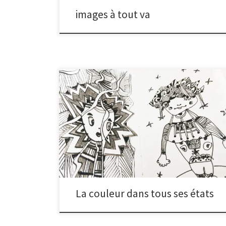
images à tout va
La somme des couleurs primaires crée un noir. En y
ajoutant du blanc, on obtient des « gris colorés ». On
peut retenir les œuvres de Balthus ou Morandi, experts
en la matière. Chaque couleur revêt une histoire, a sa
symbolique et sa représentation. A ce sujet, Michel
Pastoureau nous guide et […]
La couleur dans tous ses états