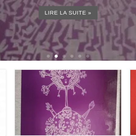
LIRE LA SUITE »
Moi je me fais du cinéma Sans pognon et sans caméra,
…. » Je dessine à tout va, dès que le crayon me
démange, que ce soit au son de Nougaro, dans le
silence ou avec le bruit des mouettes. Le dessin sur
calque est prêt à l’insolation. Petit explicatif : Pour
réaliser […]