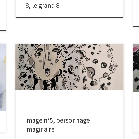
8, le grand 8
Des portraits imaginaires apparaissent chaque jour,
comme surgis d’un monde enfoui. Les dessiner pour
les révéler, les faire émerger de leur anonymat. C’est
comme s’ls m’avaient toujours connue, ou bien c’est
moi qui les connaissais et les avais oubliés. Un autre
temps s’installe, une passerelle se tisse entre les
limbes […]
image n°5, personnage
imaginaire