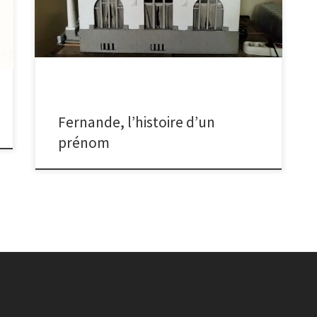
Le 3ème, celui de ma grand-mère maternelle, est
Fernande, c’est ce petit dernier que je choisis. «
Mamie » fut toujours très présente. Du haut de ses
1m50, elle usait de son grand âge pour régner dans
notre maisonnée, choisir […]
Fernande, l’histoire d’un
prénom