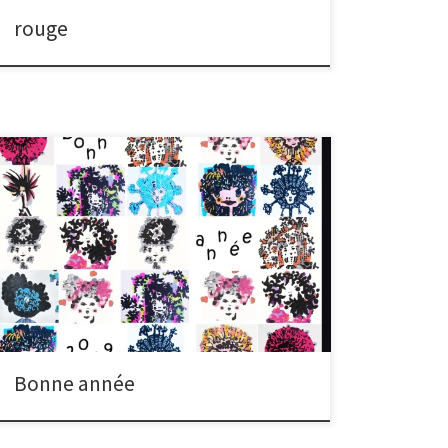
rouge
Bonne année, happy new year, feliz año nuevo ! Je
vous souhaite des étoiles plein les yeux, des sourires
le cœur ravi, des ailes à vos pieds agiles, roses
multicolores à la boutonnière, doigts de fée ou
d’orfèvre, pensées zébrées de lumières et contrastes,
un nez surpris par des épices inattendues […]
Bonne année