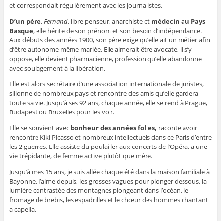
et correspondait régulièrement avec les journalistes.
D’un père
,
Fernand
, libre penseur, anarchiste et
médecin au Pays
Basque
, elle hérite de son prénom et son besoin d’indépendance.
Aux débuts des années 1900, son père exige qu’elle ait un métier afin
d’être autonome même mariée. Elle aimerait être avocate, il s’y
oppose, elle devient pharmacienne, profession qu’elle abandonne
avec soulagement à la libération.
Elle est alors secrétaire d’une association internationale de juristes,
sillonne de nombreux pays et rencontre des amis qu’elle gardera
toute sa vie. Jusqu’à ses 92 ans, chaque année, elle se rend à Prague,
Budapest ou Bruxelles pour les voir.
Elle se souvient avec
bonheur des années folles,
raconte avoir
rencontré Kiki Picasso et nombreux intellectuels dans ce Paris d’entre
les 2 guerres. Elle assiste du poulailler aux concerts de l’Opéra, a une
vie trépidante, de femme active plutôt que mère.
Jusqu’à mes 15 ans, je suis allée chaque été dans la maison familiale à
Bayonne. J’aime depuis, les grosses vagues pour plonger dessous, la
lumière contrastée des montagnes plongeant dans l’océan, le
fromage de brebis, les espadrilles et le chœur des hommes chantant
a capella.