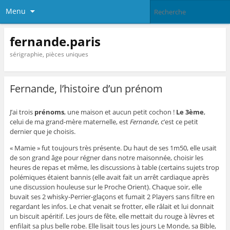
Menu
fernande.paris
sérigraphie, pièces uniques
Fernande, l’histoire d’un prénom
J’ai trois
prénoms
, une maison et aucun petit cochon !
Le 3ème
,
celui de ma grand-mère maternelle, est
Fernande
, c’est ce petit
dernier que je choisis.
« Mamie » fut toujours très présente. Du haut de ses 1m50, elle usait
de son grand âge pour régner dans notre maisonnée, choisir les
heures de repas et même, les discussions à table (certains sujets trop
polémiques étaient bannis (elle avait fait un arrêt cardiaque après
une discussion houleuse sur le Proche Orient). Chaque soir, elle
buvait ses 2 whisky-Perrier-glaçons et fumait 2 Players sans filtre en
regardant les infos. Le chat venait se frotter, elle râlait et lui donnait
un biscuit apéritif. Les jours de fête, elle mettait du rouge à lèvres et
enfilait sa plus belle robe. Elle lisait tous les jours Le Monde, sa Bible,