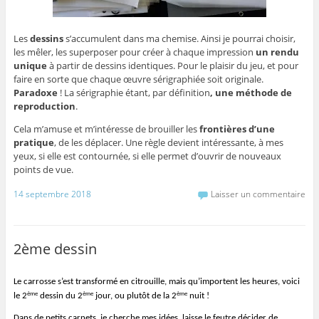
Les
dessins
s’accumulent dans ma chemise. Ainsi je pourrai choisir,
les mêler, les superposer pour créer à chaque impression
un rendu
unique
à partir de dessins identiques. Pour le plaisir du jeu, et pour
faire en sorte que chaque œuvre sérigraphiée soit originale.
Paradoxe
! La sérigraphie étant, par définition
, une méthode de
reproduction
.
Cela m’amuse et m’intéresse de brouiller les
frontières d’une
pratique
, de les déplacer. Une règle devient intéressante, à mes
yeux, si elle est contournée, si elle permet d’ouvrir de nouveaux
points de vue.
14 septembre 2018
Laisser un commentaire
2ème dessin
Le carrosse s’est transformé en citrouille, mais qu’importent les heures, voici
ème
ème
ème
le 2
dessin du 2
jour, ou plutôt de la 2
nuit !
Dans de petits carnets, je cherche mes idées, laisse le feutre décider de